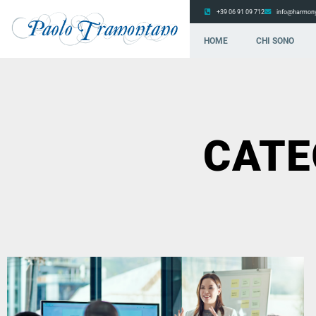
+39 06 91 09 712
info@harmony
HOME
CHI SONO
CATE