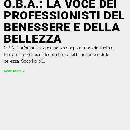
O.B.A.: LA VOCE DEI
PROFESSIONISTI DEL
BENESSERE E DELLA
BELLEZZA
O.B.A. è un’organizzazione senza scopo di lucro dedicata a
tutelare i professionisti della filiera del benessere e della
bellezza. Scopri di più.
Read More »