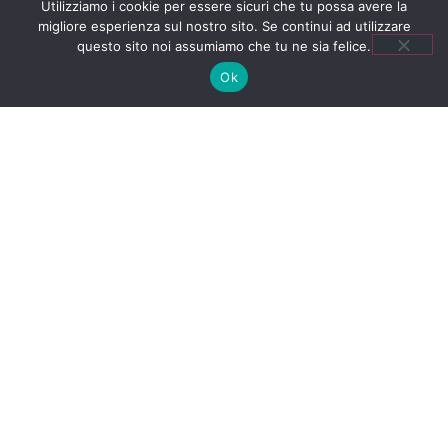
Utilizziamo i cookie per essere sicuri che tu possa avere la
migliore esperienza sul nostro sito. Se continui ad utilizzare
basata sulla massima lealtà,
questo sito noi assumiamo che tu ne sia felice.
attribuendo valore e dignità a
Ok
ciascun individuo.
Harmony and Progress
rappresenta un modello di come
le aziende possano promuovere
l’efficienza e l’integrità
simultaneamente, creando un
ambiente di lavoro che rispetta le
persone, valorizza la
collaborazione e si impegna per
obiettivi chiari e raggiungibili.